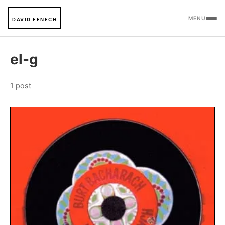
MENU
DAVID FENECH
el-g
1 post