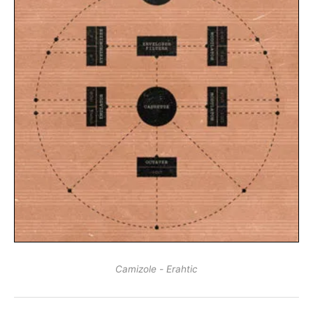
Camizole - Erahtic