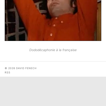
Dododécaphonie à la française
© 2026 DAVID FENECH
RSS