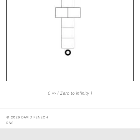
0 ∞ ( Zero to infinity )
© 2026 DAVID FENECH
RSS