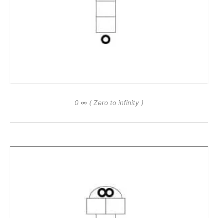
0 ∞ ( Zero to infinity )