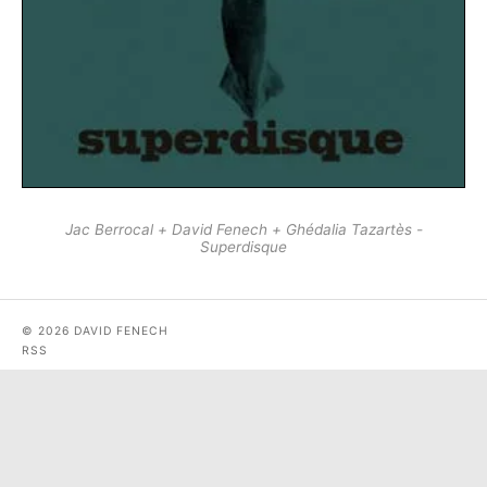
Jac Berrocal + David Fenech + Ghédalia Tazartès -
Superdisque
© 2026 DAVID FENECH
RSS