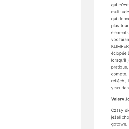
qui m’est
multitude
qui donn
plus tou
éléments 
vociféra
KLIMPERE
éclopée 
lorsqu’i
pratique
compte. L
réfléchi,
yeux dans
Valery J
Czasy si
jeżeli c
gotowe. 