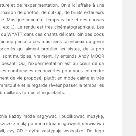
ture et de l’expérimentation. On a ici affaire à une
inaison de photos, de cut-up, de bruits extérieurs
sque. Musique concrète, temps calme et des choses
, etc…). Le rendu est très cinématographique. Les
r à du WYATT dans ces chants délicats loin des coqs
eaucoup pensé à ces musiciens talentueux du genre
icolés qui aiment brouiller les pistes, de la pop
 sont multiples, vraiment, j’y entends Andy MOOR
pesant. Oui, l’expérimentation est au cœur de sa
et ses nombreuses découvertes pour vous en rendre
oment de vie proposé, plutôt en mode calme et très
emmitouflé et je regarde rêveur passer le temps les
 brouillards tordus et inquiétants.
ycznie każdy może nagrywać i publikować muzykę,
e jeszcze z małą pomocą streamingowych serwisów i
yli, czy CD – cyfra zastępuje wszystko. Do tego