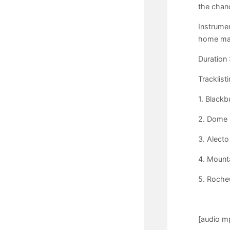
the chanc
Instrumen
home made
Duration 
Tracklisti
1. Blackb
2. Dome 
3. Alecto
4. Mounta
5. Roche
[audio m