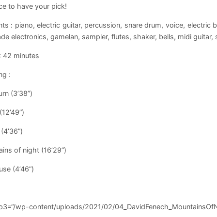
e to have your pick!
ts : piano, electric guitar, percussion, snare drum, voice, electric 
 electronics, gamelan, sampler, flutes, shaker, bells, midi guitar, 
: 42 minutes
ng :
urn (3’38”)
(12’49”)
 (4’36”)
ins of night (16’29”)
use (4’46”)
p3=“/wp-content/uploads/2021/02/04_DavidFenech_MountainsOfNi