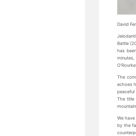
David Fe
Jelodanti
Battle (
has been
minutes, 
O’Rourke,
The comp
echoes hi
peaceful
The titl
mountains
We have t
by the fa
counterpo