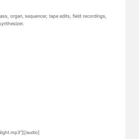
bass, organ, sequencer, tape edits, field recordings,
synthesizer.
ght.mp3”][/audio]