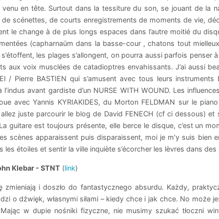
 venu en tête. Surtout dans la tessiture du son, se jouant de la na
 de scénettes, de courts enregistrements de moments de vie, décl
ent le change à de plus longs espaces dans l’autre moitié du di
rmentées (capharnaüm dans la basse-cour , chatons tout mielleux
s’étoffent, les plages s’allongent, on pourra aussi parfois pense
nts aux voix musclées de catadioptres envahissants. J’ai aussi b
I / Pierre BASTIEN qui s’amusent avec tous leurs instruments br
à l’indus avant gardiste d’un NURSE WITH WOUND. Les influences
l joue avec Yannis KYRIAKIDES, du Morton FELDMAN sur le piano 
, allez juste parcourir le blog de David FENECH (cf ci dessous) 
a guitare est toujours présente, elle berce le disque, c’est un m
 les scènes apparaissent puis disparaissent, moi je m’y suis bien 
 les étoiles et sentir la ville inquiète s’écorcher les lèvres dans des
ohn Klebar - STNT
(
link
)
ę zmieniają i doszło do fantastycznego absurdu. Każdy, prakt
hodzi o dźwięk, własnymi siłami – kiedy chce i jak chce. No moż
Mając w dupie nośniki fizyczne, nie musimy szukać tłoczni win