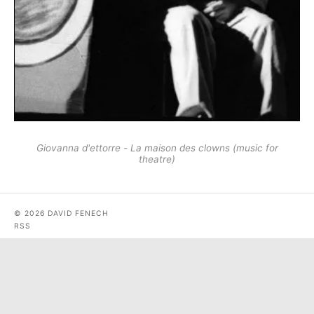
Giovanna d'ettorre - La maison des clowns (music for
theatre)
© 2026 DAVID FENECH
RSS