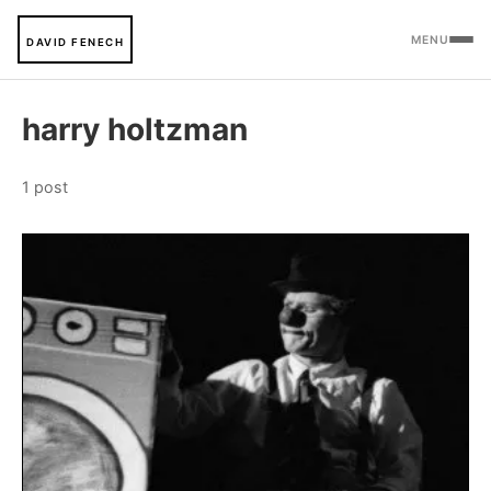
MENU
DAVID FENECH
harry holtzman
1 post