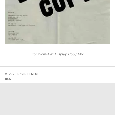
Konx-om-Pax Display Copy Mix
© 2026 DAVID FENECH
RSS