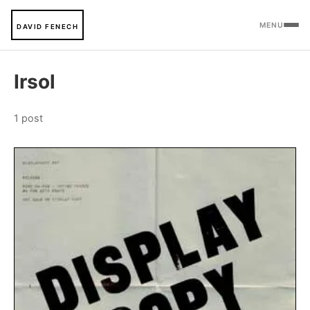
MENU
DAVID FENECH
Irsol
1 post