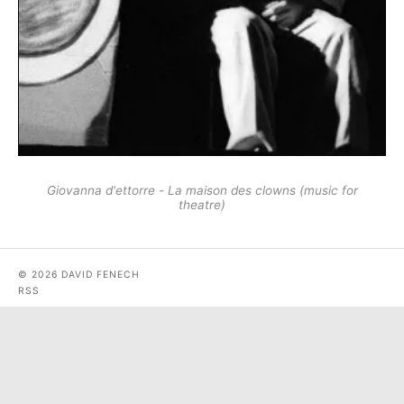
Giovanna d'ettorre - La maison des clowns (music for
theatre)
© 2026 DAVID FENECH
RSS