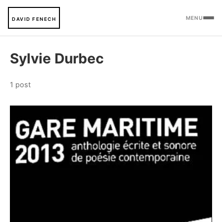
MENU
DAVID FENECH
Sylvie Durbec
1 post