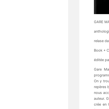
GARE MA
antholog
relase da
Book + 
éditée pa
Gare Mar
programma
On y tro
repères b
nous acco
auteur. G
crée en 