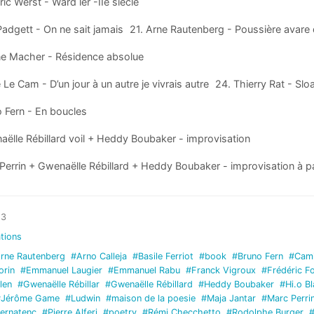
ric Werst - Ward ler -IIe siècle
Padgett - On ne sait jamais 21. Arne Rautenberg - Poussière avar
ne Macher - Résidence absolue
e Le Cam - D’un jour à un autre je vivrais autre 24. Thierry Rat - Slo
 Fern - En boucles
ëlle Rébillard voil + Heddy Boubaker - improvisation
Perrin + Gwenaëlle Rébillard + Heddy Boubaker - improvisation à pa
13
tions
rne Rautenberg
#Arno Calleja
#Basile Ferriot
#book
#Bruno Fern
#Cami
rin
#Emmanuel Laugier
#Emmanuel Rabu
#Franck Vigroux
#Frédéric Fo
len
#Gwenaëlle Rébillar
#Gwenaëlle Rébillard
#Heddy Boubaker
#Hi.o Bl
#Jérôme Game
#Ludwin
#maison de la poesie
#Maja Jantar
#Marc Perri
Bernatenc
#Pierre Alferi
#poetry
#Rémi Checchetto
#Rodolphe Burger
#