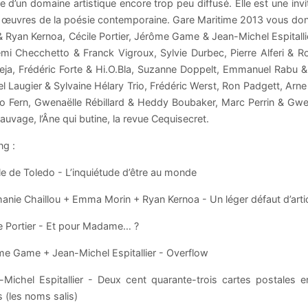
e d’un domaine artistique encore trop peu diffusé. Elle est une invi
 œuvres de la poésie contemporaine. Gare Maritime 2013 vous donne
& Ryan Kernoa, Cécile Portier, Jérôme Game & Jean-Michel Espitall
mi Checchetto & Franck Vigroux, Sylvie Durbec, Pierre Alferi & R
eja, Frédéric Forte & Hi.O.Bla, Suzanne Doppelt, Emmanuel Rabu & 
Laugier & Sylvaine Hélary Trio, Frédéric Werst, Ron Padgett, Arne
no Fern, Gwenaëlle Rébillard & Heddy Boubaker, Marc Perrin & Gwen
sauvage, l’Âne qui butine, la revue Cequisecret.
ng :
le de Toledo - L’inquiétude d’être au monde
anie Chaillou + Emma Morin + Ryan Kernoa - Un léger défaut d’artic
le Portier - Et pour Madame… ?
me Game + Jean-Michel Espitallier - Overflow
-Michel Espitallier - Deux cent quarante-trois cartes postales 
 (les noms salis)