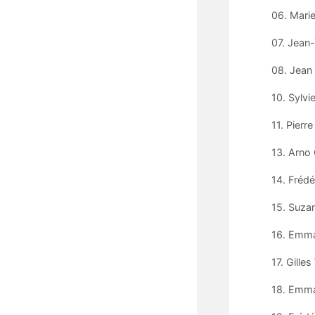
06. Mari
07. Jean-
08. Jean
10. Sylvi
11. Pierr
13. Arno 
14. Frédé
15. Suzan
16. Emman
17. Gille
18. Emman