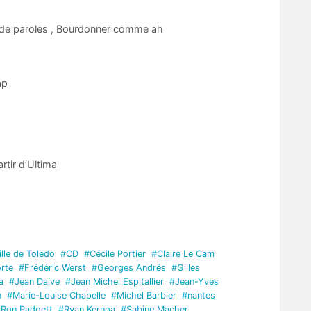
e de paroles , Bourdonner comme ah
ap
rtir d’Ultima
lle de Toledo
#CD
#Cécile Portier
#Claire Le Cam
rte
#Frédéric Werst
#Georges Andrés
#Gilles
a
#Jean Daive
#Jean Michel Espitallier
#Jean-Yves
n
#Marie-Louise Chapelle
#Michel Barbier
#nantes
Ron Padgett
#Ryan Kernoa
#Sabine Macher