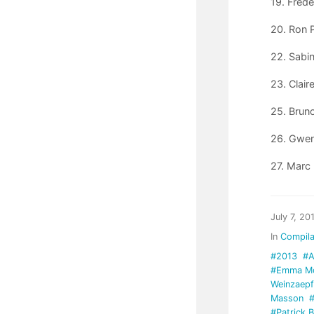
19. Frédé
20. Ron 
22. Sabi
23. Clair
25. Bruno
26. Gwena
27. Marc 
July 7, 20
In
Compila
#2013
#A
#Emma Mo
Weinzaepf
Masson
#Patrick 