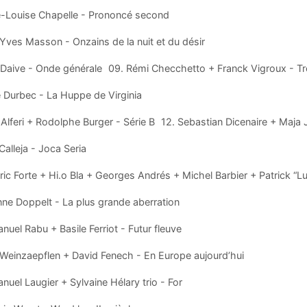
e-Louise Chapelle - Prononcé second
Yves Masson - Onzains de la nuit et du désir
 Daive - Onde générale 09. Rémi Checchetto + Franck Vigroux - Tr
e Durbec - La Huppe de Virginia
e Alferi + Rodolphe Burger - Série B 12. Sebastian Dicenaire + Maja
Calleja - Joca Seria
ric Forte + Hi.o Bla + Georges Andrés + Michel Barbier + Patrick 
ne Doppelt - La plus grande aberration
uel Rabu + Basile Ferriot - Futur fleuve
s Weinzaepflen + David Fenech - En Europe aujourd’hui
uel Laugier + Sylvaine Hélary trio - For