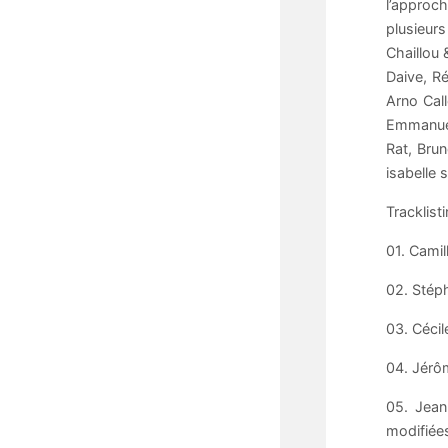
l’approch
plusieurs
Chaillou 
Daive, Ré
Arno Call
Emmanuel 
Rat, Bru
isabelle 
Tracklisti
01. Camil
02. Stéph
03. Céci
04. Jérô
05. Jean
modifiées