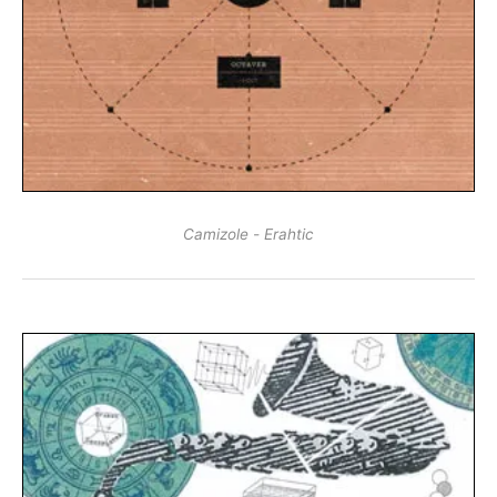
Camizole - Erahtic