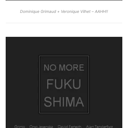
Dominique Grimaud + Veronique Vilhet ‎– AAHH!!